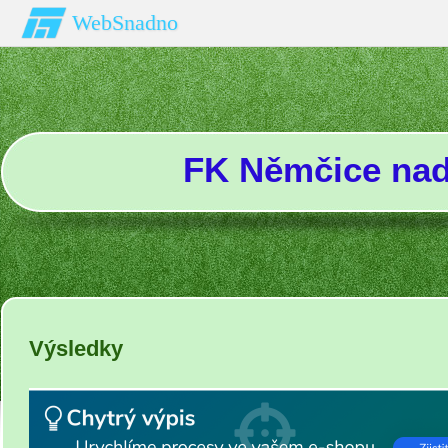
WebSnadno
FK Němčice na
Výsledky