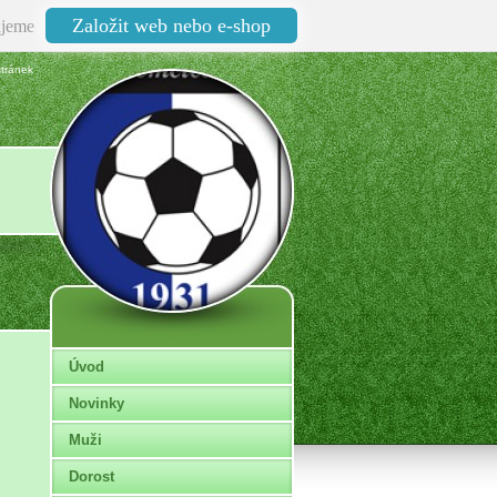
Založit web nebo e-shop
jeme
tránek
Úvod
Novinky
Muži
Dorost