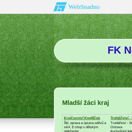
WebSnadno
FK N
Mladší žáci kraj
Krejčovství Knoflíček
Truhlářství -
Šití, oprava a úprava oděvů a
Truhlářství - St
sérií. E-shop s dětským
Ostrava
oblečením
Kuchyňské link