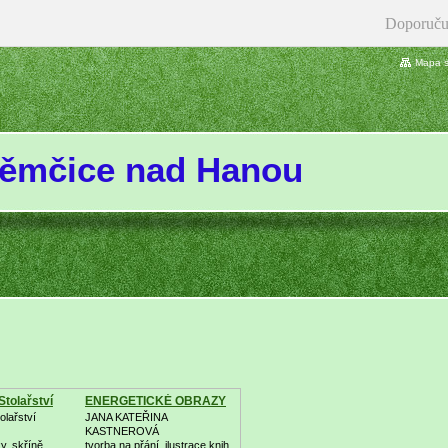
Doporuču
Mapa s
ěmčice nad Hanou
 Stolařství
ENERGETICKÉ OBRAZY
olařství
JANA KATEŘINA
KASTNEROVÁ
y, skříně,
tvorba na přání, ilustrace knih