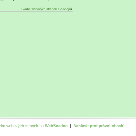
Tvorba webových stránek a e-shopů
rba webových stránek na
WebSnadno
|
Nahlásit protiprávní obsah!