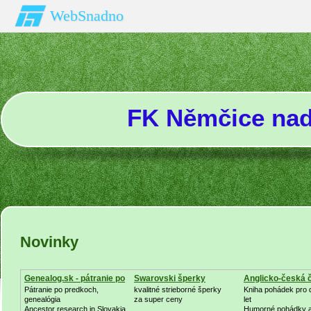
WebSnadno
FK Němčice na
Novinky
Genealog.sk - pátranie po
Swarovski šperky
Anglicko-česká 
Pátranie po predkoch,
kvalitné strieborné šperky
Kniha pohádek pro d
genealógia
za super ceny
let
Ancestor research in Slovakia
Humorné pohádky a