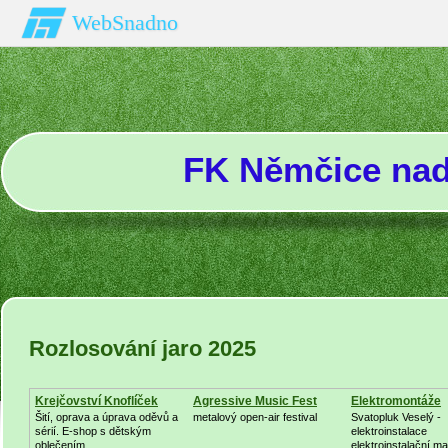
WebSnadno
FK Němčice na
Rozlosování jaro 2025
Krejčovství Knoflíček
Agressive Music Fest
Elektromontáže
Šití, oprava a úprava oděvů a
metalový open-air festival
Svatopluk Veselý -
sérií. E-shop s dětským
elektroinstalace
oblečením
elektroinstalační mat